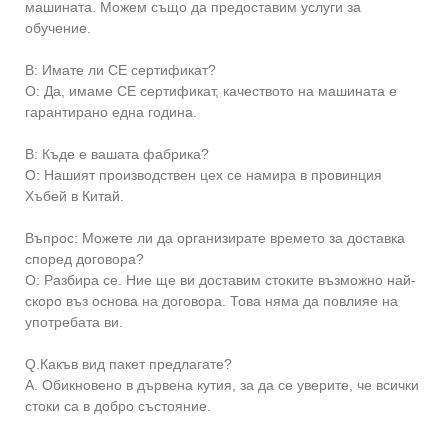
машината. Можем също да предоставим услуги за
обучение.
В: Имате ли CE сертификат?
О: Да, имаме CE сертификат, качеството на машината е
гарантирано една година.
В: Къде е вашата фабрика?
О: Нашият производствен цех се намира в провинция
Хъбей в Китай.
Въпрос: Можете ли да организирате времето за доставка
според договора?
О: Разбира се. Ние ще ви доставим стоките възможно най-
скоро въз основа на договора. Това няма да повлияе на
употребата ви.
Q.Какъв вид пакет предлагате?
A. Обикновено в дървена кутия, за да се уверите, че всички
стоки са в добро състояние.