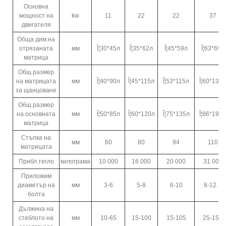
Основна
мощност на
kw
11
22
22
37
двигателя
Обща дим.на
отрязаната
мм
Î¦30*45л
Î¦35*62л
Î¦45*59л
Î¦63*69л
матрица
Общ размер
на матрицата
мм
Î¦40*90л
Î¦45*115л
Î¦53*115л
Î¦60*130л
за щанцоване
Общ размер
на основната
мм
Î¦50*85л
Î¦60*120л
Î¦75*135л
Î¦86*190л
матрица
Стъпка на
мм
60
80
94
110
матрицата
Прибл.тегло
килограма
10 000
16 000
20 000
31 000
Приложим
диаметър на
мм
3-6
5-8
6-10
8-12.7
болта
Дължина на
стеблото на
мм
10-65
15-100
15-105
25-152