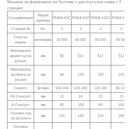
Машина за формоване на болтове с шестоъгълна глава с 3
станции:
Мерна
Спецификация
РНБФ-63С
РНБФ-83Л
РНБФ-103С
РНБФ-103
единица
Станция №
Не.
3
3
3
3
Сила на
килограма
35 000
60 000
80 000
80 000
коване
Максимален
диаметър на
мм
Î¦8
Î¦10
Î¦12
Î¦12
рязане
Максимална
дължина на
мм
86
130
105
192
рязане
Скорост
бр./мин
160-240
120-180
120-180
80-120
P.K.O инсулт
мм
12
18
15
15
K.O инсулт
мм
65
100
80
162
Основен ход
мм
110
160
150
280
на буталото
Основна