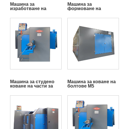
Машина за
Машина за
изработване на
формоване на
болтове M10
фундаментни
болтове
Машина за студено
Машина за коване на
коване на части за
болтове M5
болтове на колела