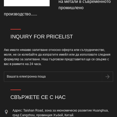
на метали в съвременното
промишлено
производство......
INQUIRY FOR PRICELIST
Ако имате някакво запитване относно оферта или сътрудничество,
моля, не се колебайте да изпратите имейл или да използвате следния
формуляр за запитване. Наш търговски представител ще се свърже с
вас в рамките на 24 часа.
СВЪРЖЕТЕ СЕ С НАС
Адрес: Taishan Road, зона за икономическо развитие Huanghua,
град Cangzhou, провинция Хъбей, Китай.