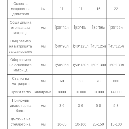
Основна
мощност на
kw
11
11
15
22
двигателя
Обща дим.на
отрязаната
мм
Î¦30*45л
Î¦30*45л
Î¦35*56л
Î¦35*56л
матрица
Общ размер
на матрицата
мм
Î¦40*90л
Î¦40*125л
Î¦45*125л
Î¦45*125л
за щанцоване
Общ размер
на основната
мм
Î¦50*85л
Î¦50*130л
Î¦60*130л
Î¦60*130л
матрица
Стъпка на
мм
60
60
70
880
матрицата
Прибл.тегло
килограма
8000
10 000
13 000
14 000
Приложим
диаметър на
мм
3-6
3-6
5-8
5-8
болта
Дължина на
стеблото на
мм
10-65
10-100
25-150
15-100