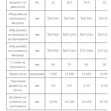
мощност на
kw
11
18.5
18.5
22
двигателя
Обща дим.на
отрязаната
мм
Î¦35*45л
Î¦35*56л
Î¦45*59л
Î¦45*59л
матрица
Общ размер
на матрицата
мм
Î¦40*90л
Î¦45*125л
Î¦53*115л
Î¦53*112л
за щанцоване
Общ размер
на основната
мм
Î¦50*85л
Î¦60*130л
Î¦75*108л
Î¦75*200л
матрица
Стъпка на
мм
60
70
90
90
матрицата
Прибл.тегло
килограма
7 500
13 000
14 000
19 500
Приложим
диаметър на
мм
3-6
5-8
6-10
6-10
болта
Дължина на
стеблото на
мм
10-65
15-100
15-100
25-152
заготовката