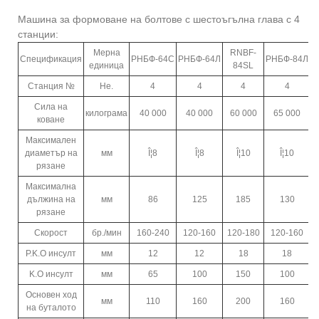
Машина за формоване на болтове с шестоъгълна глава с 4
станции:
Мерна
RNBF-
Спецификация
РНБФ-64С
РНБФ-64Л
РНБФ-84Л
Р
единица
84SL
Станция №
Не.
4
4
4
4
Сила на
килограма
40 000
40 000
60 000
65 000
коване
Максимален
диаметър на
мм
Î¦8
Î¦8
Î¦10
Î¦10
рязане
Максимална
дължина на
мм
86
125
185
130
рязане
Скорост
бр./мин
160-240
120-160
120-180
120-160
P.K.O инсулт
мм
12
12
18
18
K.O инсулт
мм
65
100
150
100
Основен ход
мм
110
160
200
160
на буталото