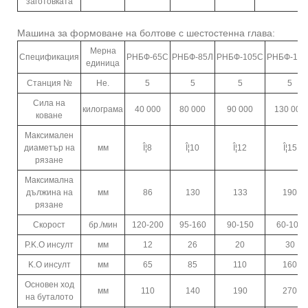
заготовката
Машина за формоване на болтове с шестостенна глава:
Мерна
Спецификация
РНБФ-65С
РНБФ-85Л
РНБФ-105С
РНБФ-135
единица
Станция №
Не.
5
5
5
5
Сила на
килограма
40 000
80 000
90 000
130 000
коване
Максимален
диаметър на
мм
Î¦8
Î¦10
Î¦12
Î¦15
рязане
Максимална
дължина на
мм
86
130
133
190
рязане
Скорост
бр./мин
120-200
95-160
90-150
60-105
P.K.O инсулт
мм
12
26
20
30
K.O инсулт
мм
65
85
110
160
Основен ход
мм
110
140
190
270
на буталото