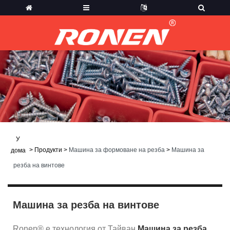
У
>
Продукти
>
Машина за формоване на резба
>
Машина за
дома
резба на винтове
Машина за резба на винтове
Ronen® е технология от Тайван
Машина за резба