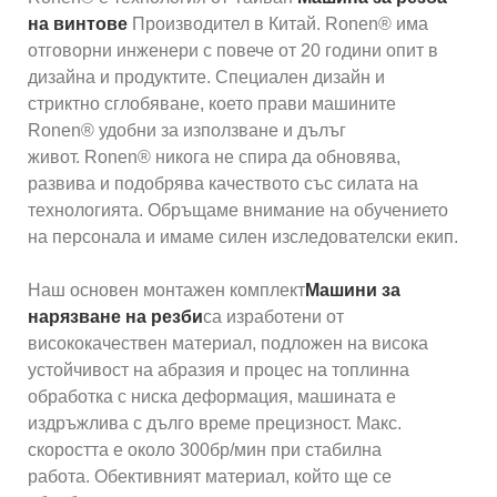
на винтове
Производител в Китай. Ronen® има
отговорни инженери с повече от 20 години опит в
дизайна и продуктите. Специален дизайн и
стриктно сглобяване, което прави машините
Ronen® удобни за използване и дълъг
живот. Ronen® никога не спира да обновява,
развива и подобрява качеството със силата на
технологията. Обръщаме внимание на обучението
на персонала и имаме силен изследователски екип.
Наш основен монтажен комплект
Машини за
нарязване на резби
са изработени от
висококачествен материал, подложен на висока
устойчивост на абразия и процес на топлинна
обработка с ниска деформация, машината е
издръжлива с дълго време прецизност. Макс.
скоростта е около 300бр/мин при стабилна
работа. Обективният материал, който ще се