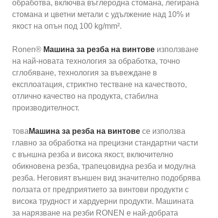
обработва, включва въглеродна стомана, легирана
стомана и цветни метали с удължение над 10% и
якост на опън под 100 kg/mm².
Ronen®
Машина за резба на винтове
използване
на най-новата технология за обработка, точно
сглобяване, технология за въвеждане в
експлоатация, стриктно тестване на качеството,
отлично качество на продукта, стабилна
производителност.
това
Машина за резба на винтове
се използва
главно за обработка на прецизни стандартни части
с външна резба и висока якост, включително
обикновена резба, трапецовидна резба и модулна
резба. Неговият външен вид значително подобрява
ползата от предприятието за винтови продукти с
висока трудност и хардуерни продукти. Машината
за нарязване на резби RONEN е най-добрата