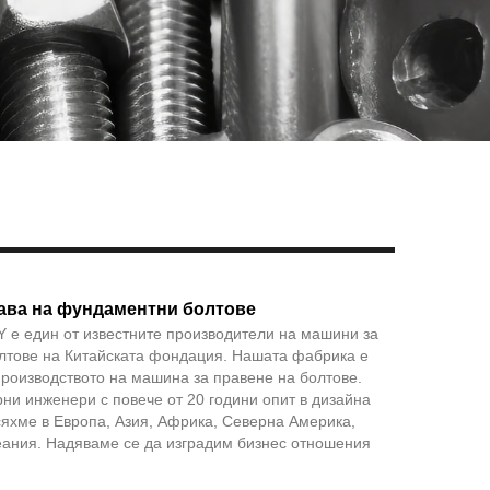
Live
ава на фундаментни болтове
 един от известните производители на машини за
олтове на Китайската фондация. Нашата фабрика е
роизводството на машина за правене на болтове.
и инженери с повече от 20 години опит в дизайна
сяхме в Европа, Азия, Африка, Северна Америка,
ания. Надяваме се да изградим бизнес отношения