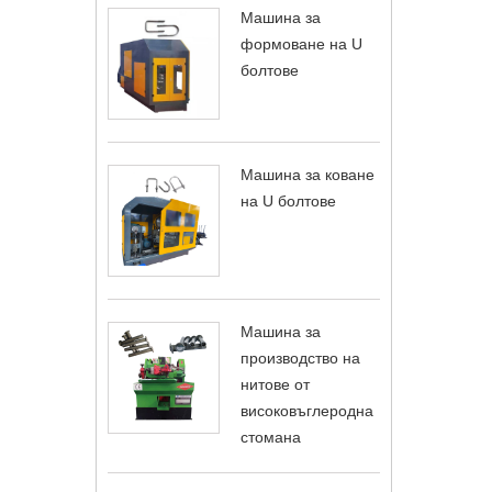
Машина за
формоване на U
болтове
Машина за коване
на U болтове
Машина за
производство на
нитове от
високовъглеродна
стомана