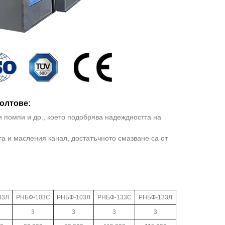
олтове:
и помпи и др., което подобрява надеждността на
а и масления канал, достатъчното смазване са от
83Л
РНБФ-103С
РНБФ-103Л
РНБФ-133С
РНБФ-133Л
3
3
3
3