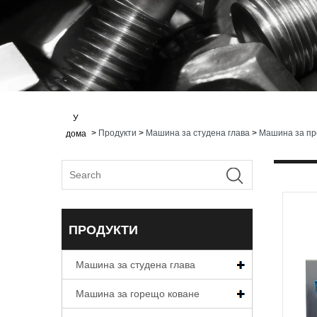
У
>
Продукти
>
Машина за студена глава
>
Машина за пр
дома
ПРОДУКТИ
Машина за студена глава
Машина за горещо коване