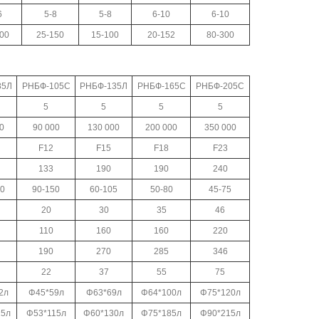
6
5-8
5-8
6-10
6-10
00
25-150
15-100
20-152
80-300
85Л
РНБФ-105С
РНБФ-135Л
РНБФ-165С
РНБФ-205С
5
5
5
5
0
90 000
130 000
200 000
350 000
F12
F15
F18
F23
133
190
190
240
0
90-150
60-105
50-80
45-75
20
30
35
46
110
160
160
220
190
270
285
346
22
37
55
75
2л
Φ45*59л
Φ63*69л
Φ64*100л
Φ75*120л
15л
Φ53*115л
Φ60*130л
Φ75*185л
Φ90*215л