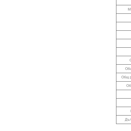
М
Общ
Общ р
Об
Дъл