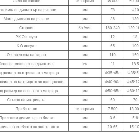
Сила на коване
килограма
35 000
60 0
аксимален диаметър на рязане
мм
F8
Φ10
Макс. дължина на рязане
мм
86
130
Скорост
бр./мин
160-240
120-1
P.K.O инсулт
мм
12
18
K.O инсулт
мм
65
100
Основен ход на таран
мм
110
160
Основна мощност на двигателя
kw
11
18.5
 размер на отрязаната матрица
мм
Φ35*45л
Φ35*5
азмер на матрицата за щанцоване
мм
Φ40*90л
Φ45*1
щ размер на основната матрица
мм
Φ50*85л
Φ60*1
Стъпка на матрицата
мм
60
70
Прибл.тегло
килограма
7 500
13 0
Приложим диаметър на болта
мм
3-6
5-8
жина на стеблото на заготовката
мм
10-65
15-1