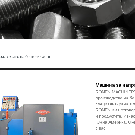
оизводство на болтови части
Машина за напр
RONEN MACHINERY е
производство на б
специализирана в п
RONEN има отговорн
и продуктите. Изна
Южна Америка, Оке
с вас.