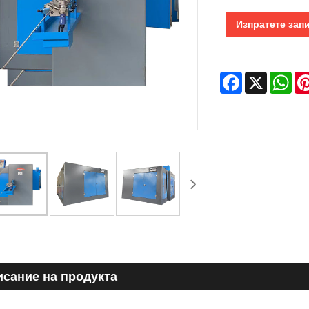
Изпратете зап
Facebook
X
Wha
сание на продукта