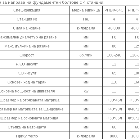
 за направа на фундаментни болтове с 4 станции:
Спецификация
Мерна единица
РНБФ-64С
РНБФ
Станция №
Не.
4
4
Сила на коване
килограма
40 000
40 0
аксимален диаметър на рязане
мм
F8
F
Макс. дължина на рязане
мм
86
12
Скорост
бр./мин
160-240
120-
P.K.O инсулт
мм
12
1
K.O инсулт
мм
65
10
Основен ход на таран
мм
110
16
Основна мощност на двигателя
kw
11
11
щ размер на отрязаната матрица
мм
Φ30*45л
Φ30*
размер на матрицата за щанцоване
мм
Φ40*90л
Φ40*
щ размер на основната матрица
мм
Φ50*85л
Φ50*
Стъпка на матрицата
мм
60
6
Прибл.тегло
килограма
8000
10 0