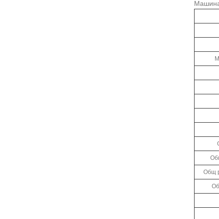
Машина
М
Об
Общ 
Об