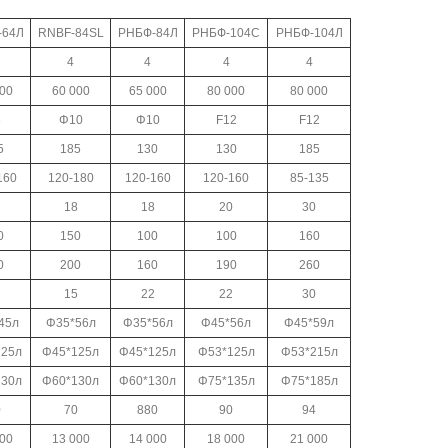
-64Л
RNBF-84SL
РНБФ-84Л
РНБФ-104С
РНБФ-104Л
4
4
4
4
00
60 000
65 000
80 000
80 000
8
Φ10
Φ10
F12
F12
5
185
130
130
185
160
120-180
120-160
120-160
85-135
2
18
18
20
30
0
150
100
100
160
0
200
160
190
260
15
22
22
30
45л
Φ35*56л
Φ35*56л
Φ45*56л
Φ45*59л
125л
Φ45*125л
Φ45*125л
Φ53*125л
Φ53*215л
130л
Φ60*130л
Φ60*130л
Φ75*135л
Φ75*185л
0
70
880
90
94
00
13 000
14 000
18 000
21 000