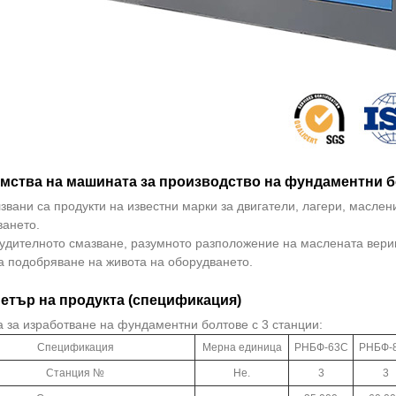
мства на машината за производство на фундаментни б
звани са продукти на известни марки за двигатели, лагери, маслен
ването.
удителното смазване, разумното разположение на маслената вериг
а подобряване на живота на оборудването.
етър на продукта (спецификация)
 за изработване на фундаментни болтове с 3 станции:
Спецификация
Мерна единица
РНБФ-63С
РНБФ-
Станция №
Не.
3
3