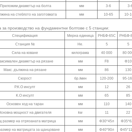
Приложим диаметър на болта
мм
3-6
3-
жина на стеблото на заготовката
мм
10-65
10-1
за производство на фундаментни болтове с 5 станции:
Спецификация
Мерна единица
РНБФ-65С
РНБФ-
Станция №
Не.
5
5
Сила на коване
килограма
40 000
80 00
аксимален диаметър на рязане
мм
F8
Φ10
Макс. дължина на рязане
мм
86
130
Скорост
бр./мин
120-200
95-16
P.K.O инсулт
мм
12
26
K.O инсулт
мм
65
85
Основен ход на таран
мм
110
140
Основна мощност на двигателя
kw
11
22
 размер на отрязаната матрица
мм
Φ30*45л
Φ35*6
азмер на матрицата за щанцоване
мм
Φ40*90л
Φ45*1