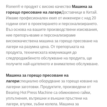
Ronen® е продукт с високо качество
Машина за
горещо пресоване на лагери
Доставчици в Китай.
Имаме професионален екип от инженери с над 20
години опит в проектирането и персонализирането.
Въз основа на вашите производствени изисквания,
ние препоръчваме и персонализираме
висококачествена машина за горещо пресоване на
лагери на разумна цена. От препоръката на
продукта, техническата комуникация до
следпродажбеното обслужване на продукта, ще
получите най-щателното и внимателно обслужване.
Машина за горещо пресоване на
лагери
специално оборудване за горещо коване на
лагерни заготовки. Продуктите, произведени от
Bearing Hot Press Machine са обикновено гайки,
уплътнения, вътрешни и външни пръстени на
лагери, втулки, зъбни колела. Машина за