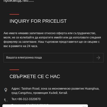
производство......
INQUIRY FOR PRICELIST
Ако имате някакво запитване относно оферта или сътрудничество,
моля, не се колебайте да изпратите имейл или да използвате следния
формуляр за запитване. Наш търговски представител ще се свърже с
вас в рамките на 24 часа.
СВЪРЖЕТЕ СЕ С НАС
Адрес: Taishan Road, зона за икономическо развитие Huanghua,
град Cangzhou, провинция Хъбей, Китай.
Тел:
+86-312-3320870
Телефон:
+86-15110172295