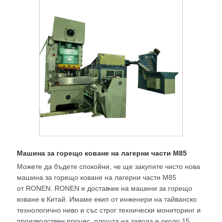
Машина за горещо коване на лагерни части M85
Можете да бъдете спокойни, че ще закупите чисто нова
машина за горещо коване на лагерни части M85
от RONEN. RONEN е доставчик на машини за горещо
коване в Китай. Имаме екип от инженери на тайванско
технологично ниво и със строг технически мониторинг и
производствен процес, площта на завода е около 15