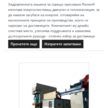
Хидравличната машина за горещо пресоване Ronen®
използва енергоспестяващ двигател и топлоизолация, за
да намали загубата на енергия, отговаряйки на
екологичните принципи на производство, които се
харесват на доставчиците. Компактният му дизайн
спестява място, улеснява поддръжката и намалява
дългосрочните разходи - отличен избор за доставчици.
Прочетете още
Изпратете запитване