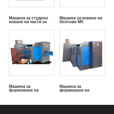
Машина за студено
Машина за коване на
коване на части за
болтове M5
болтове на колела
Машина за
Машина за
формоване на
формоване на
болтове с
болтове M16
шестоъгълна глава