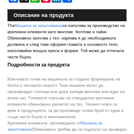
Описание на продукта
The
Машина за закопчаване
се използва за производство на
крепежни елементи като винтове, болтове и гайки.
Обикновено започва с тел, изрязва я до необходимата
дължина и след това оформя главата и основното тяло,
използвайки мощна преса и форми. Той може да отпечата
части бързо.
Подробности за продукта
Ключовата точка на машината за студено формиране на
болта е неговата скорост. Тези машини могат да
произвеждат стотици или дори хиляди винтове или ядки на
всеки час. Големите поръчки на стандартни крепежни
елементи обикновено разчитат на тях. Техният ключ се
крие в продукцията, за да произведе голям брой от едни и
същи части бързо и икономически.
Крепежни елементи, произведени от
Машина за
закопчаване
Обикновено трябва да се подлагат на проверка