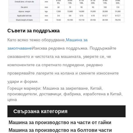
Съвети за поддръжка
Като всяко тежко оборудване,
Машина за
закопчаване
Изисква редовна поддръжка. Поддържайте
смазването и чистотата на машината, уверете се, че
компонентите са спретнато подредени, редовно
проверявайте лагерите на колана и сменете износените
удари и форми.
Горещи маркери: Машина за закрепване, Китай,
производители, доставчици, фабрика, изработена в Китай,
цена
Свързана категория
Машина за производство на части от гайки
Машина за производство на болтови части