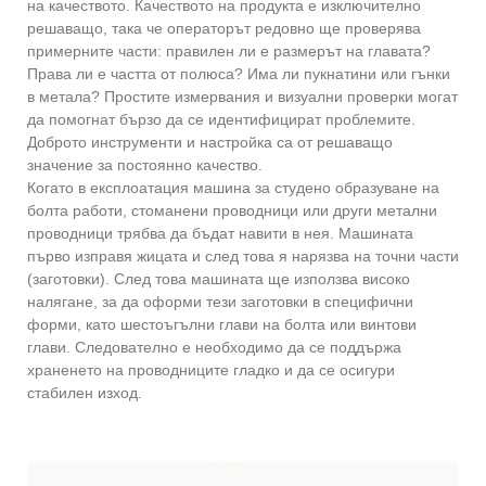
на качеството. Качеството на продукта е изключително
решаващо, така че операторът редовно ще проверява
примерните части: правилен ли е размерът на главата?
Права ли е частта от полюса? Има ли пукнатини или гънки
в метала? Простите измервания и визуални проверки могат
да помогнат бързо да се идентифицират проблемите.
Доброто инструменти и настройка са от решаващо
значение за постоянно качество.
Когато в експлоатация машина за студено образуване на
болта работи, стоманени проводници или други метални
проводници трябва да бъдат навити в нея. Машината
първо изправя жицата и след това я нарязва на точни части
(заготовки). След това машината ще използва високо
налягане, за да оформи тези заготовки в специфични
форми, като шестоъгълни глави на болта или винтови
глави. Следователно е необходимо да се поддържа
храненето на проводниците гладко и да се осигури
стабилен изход.