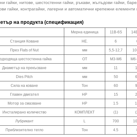
ни гайки, нитове, шестостенни гайки, ръкави, жълъдови гайки, баре
ви гайки, контрагайки, лагерни и автоматични крепежни елементи и
етър на продукта (спецификация)
Мерна единица
11B-6S
14
Станция Коване
НЕ.
6
През Flats of Nut
мм
5,5-12,7
10
одходяща шестостенна гайка
ОТ
М3-М6
М6
Диаметър на прекъсване
мм
11
Dies Pitch
мм
50
Сила на коване
Тон
60
Главен двигател
HP
15
Мотор за смазване
HP
1.5
1
Инсталирано количество
КОМПЛЕКТ
(1)
(
Лубрикант
L
700
1
Приблизително тегло
Тон
4.5