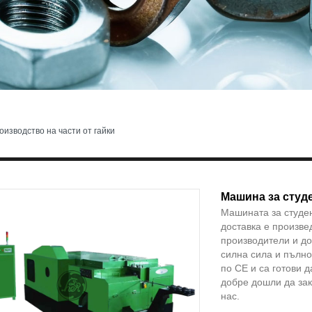
изводство на части от гайки
Машина за студе
Машината за студе
доставка е произв
производители и до
силна сила и пълн
по CE и са готови 
добре дошли да зак
нас.