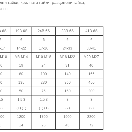
лни гайки, крилчати гайки, разцепени гайки,
 т.н.
B-6S
19B-6S
24B-6S
33B-6S
41B-6S
6
6
6
6
6
-17
14-22
17-26
24-33
30-41
-М10
М8-М14
М10-М18
М16-М22
М20-М27
16
19
24
31
40
60
80
100
140
165
90
135
230
360
450
20
50
75
150
200
.5
1,5 3
1,5 3
3
3
2)
(1) (1)
(1) (1)
(2)
(2)
000
1200
1700
1900
2200
8
14
25
45
72