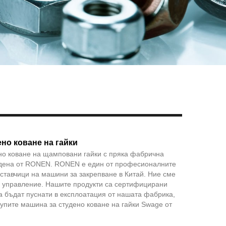
Live
но коване на гайки
но коване на щамповани гайки с пряка фабрична
едена от RONEN. RONEN е един от професионалните
ставчици на машини за закрепване в Китай. Ние сме
о управление. Нашите продукти са сертифицирани
да бъдат пуснати в експлоатация от нашата фабрика,
упите машина за студено коване на гайки Swage от