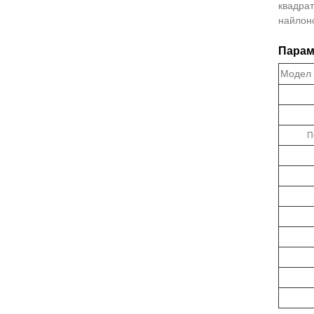
квадрат
найлоно
Парам
Модел
П