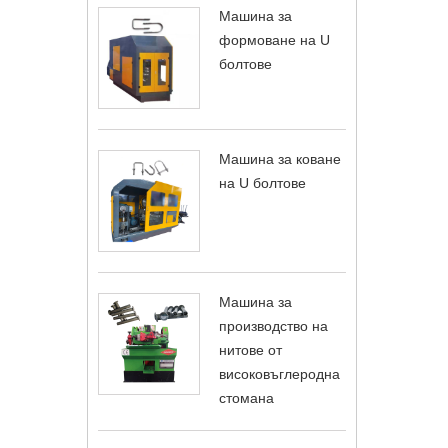
Машина за
формоване на U
болтове
Машина за коване
на U болтове
Машина за
производство на
нитове от
високовъглеродна
стомана