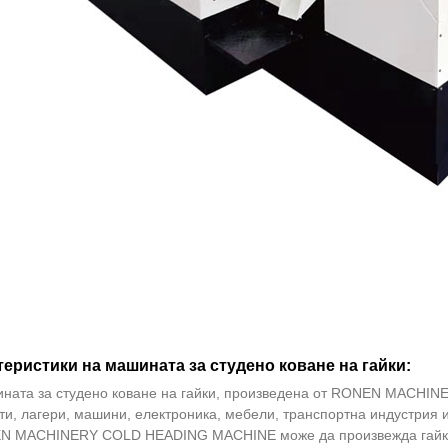
теристики на машината за студено коване на гайки:
ната за студено коване на гайки, произведена от RONEN MACHINE
и, лагери, машини, електроника, мебели, транспортна индустрия и
N MACHINERY COLD HEADING MACHINE може да произвежда гайки, 