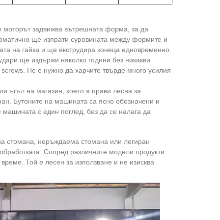
е моторът задвижва вътрешната форма, за да
томатично ще изпрати суровината между формите и
ата на гайка и ще екструдира конеца едновременно.
о удари ще издържи няколко години без никакви
he screws. Не е нужно да харчите твърде много усилия
и ъгъл на магазин, което я прави лесна за
ан. Бутоните на машината са ясно обозначени и
 машината с един поглед, без да се налага да
родна стомана, неръждаема стомана или легиран
 обработката. Според различните модели продукти
време. Той е лесен за използване и не изисква