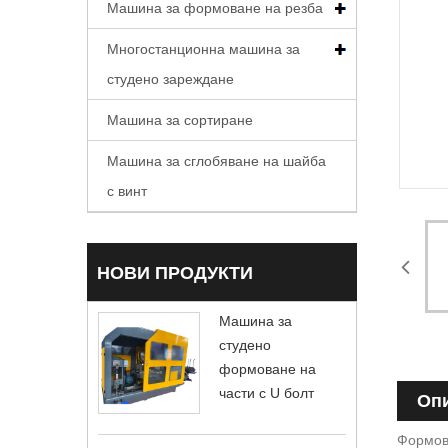
Машина за формоване на резба
Многостанционна машина за
студено зареждане
Машина за сортиране
Машина за сглобяване на шайба
с винт
НОВИ ПРОДУКТИ
Машина за
студено
формоване на
части с U болт
Опи
Формовч