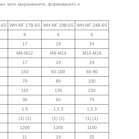
ран, като захранването, формоването и
-6S
WH-NF 17B-6S
WH-NF 19B-6S
WH-NF 24B-6S
6
6
6
17
19
24
М8-М12
М8-М14
М10-М18
17
19
24
150
60-100
60-90
70
80
100
110
135
230
30
50
75
1.5
1,5 3
1,5 3
(1) (1)
(1) (1)
(1) (1)
1200
1200
1100
11
14
25