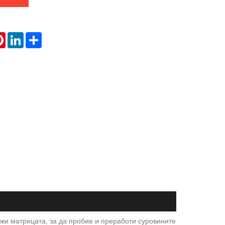
tsApp
Pinterest
LinkedIn
Share
ижи матрицата, за да пробие и преработи суровините