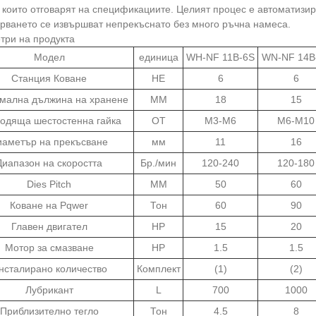
, които отговарят на спецификациите. Целият процес е автоматизи
рването се извършват непрекъснато без много ръчна намеса.
три на продукта
Модел
единица
WH-NF 11B-6S
WN-NF 14B
Станция Коване
НЕ
6
6
мална дължина на хранене
ММ
18
15
одяща шестостенна гайка
ОТ
М3-М6
М6-М10
иаметър на прекъсване
мм
11
16
Диапазон на скоростта
Бр./мин
120-240
120-180
Dies Pitch
ММ
50
60
Коване на Pqwer
Тон
60
90
Главен двигател
HP
15
20
Мотор за смазване
HP
1.5
1.5
нсталирано количество
Комплект
(1)
(2)
Лубрикант
L
700
1000
Приблизително тегло
Тон
4.5
8