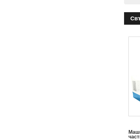
Св
Маши
част