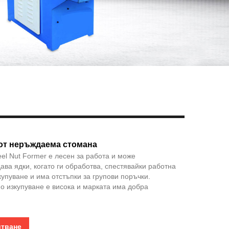
Live
 от неръждаема стомана
eel Nut Former е лесен за работа и може
ава ядки, когато ги обработва, спестявайки работна
купуване и има отстъпки за групови поръчки.
о изкупуване е висока и марката има добра
итване