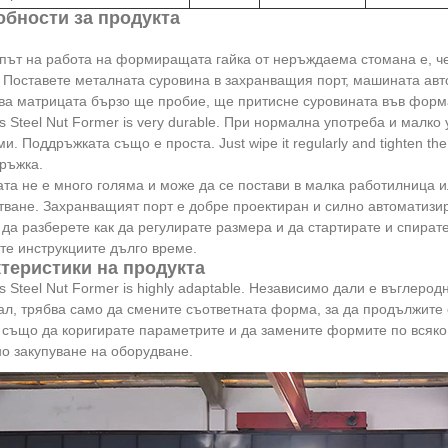
бности за продукта
път на работа на формиращата гайка от неръждаема стомана е, ч
. Поставете металната суровина в захранващия порт, машината ав
ва матрицата бързо ще пробие, ще притисне суровината във форм
ss Steel Nut Former is very durable. При нормална употреба и малк
и. Поддръжката също е проста. Just wipe it regularly and tighten t
ръжка.
а не е много голяма и може да се постави в малка работилница ил
ване. Захранващият порт е добре проектиран и силно автоматизир
да разберете как да регулирате размера и да стартирате и спирате
те инструкциите дълго време.
теристики на продукта
ss Steel Nut Former is highly adaptable. Независимо дали е въгле
л, трябва само да смените съответната форма, за да продължите
също да коригирате параметрите и да замените формите по всяко 
о закупуване на оборудване.