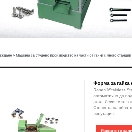
реждане
>
Машина за студено производство на части от гайки с много станции
Форма за гайка
Ronen®Stainless St
автоматично да под
ръка. Лесен е за за
Степента на обратн
репутация.
Изпратете зап