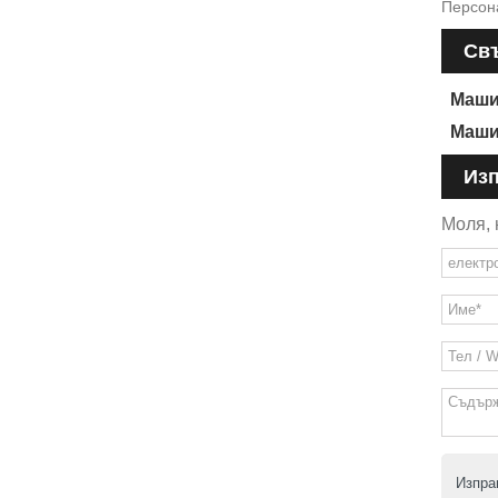
Персон
Свъ
Маши
Маши
Изп
Моля, 
Изпра