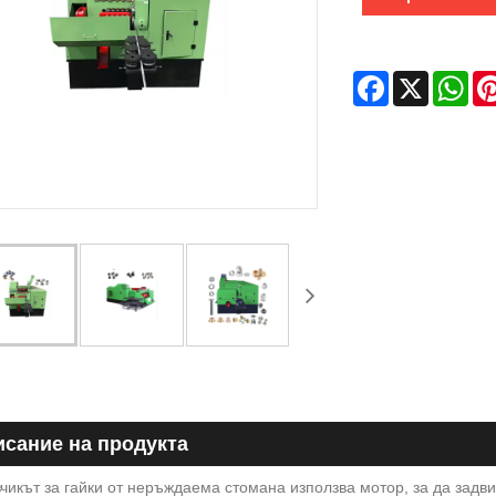
Facebook
X
Wha
сание на продукта
икът за гайки от неръждаема стомана използва мотор, за да задв