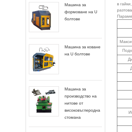
в гайки
Машина за
разтова
формоване на U
Параме
болтове
Макси
Машина за коване
Подх
на U болтове
Д
Машина за
производство на
нитове от
високовъглеродна
И
стомана