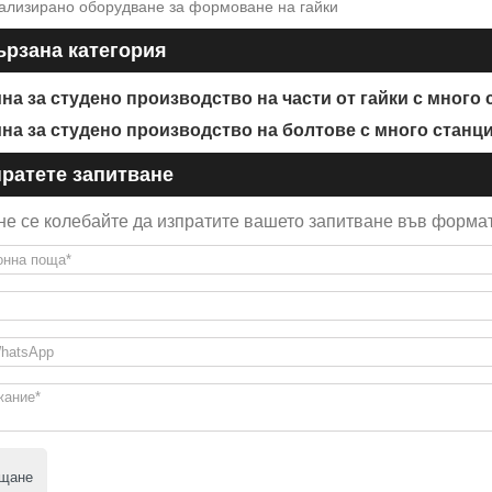
ализирано оборудване за формоване на гайки
рзана категория
на за студено производство на части от гайки с много
на за студено производство на болтове с много станц
ратете запитване
не се колебайте да изпратите вашето запитване във формат
щане