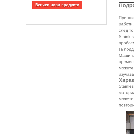
Подро
Всички нови продукти
Принци
работи
след то
Stainle
проблем
за подд
Машинат
премест
можете 
изучава
Харак
Stainle
материа
можете 
повторн