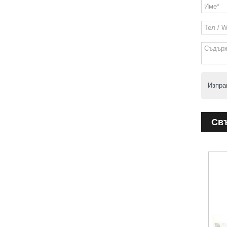
Изпра
Св