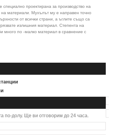
 е специално проектирана за производство на
 на материали. Мухълът му е направен точно
ърхности от всички страни, а ъглите също са
отрязвате излишния материал. Степента на
би много по -малко материал в сравнение с
 станции
ии
а по-долу. Ще ви отговорим до 24 часа.