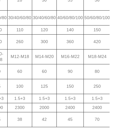
0/80
30/40/60/80
30/40/60/80
40/60/80/100
50/60/80/100
50/60/80/10
0
110
120
140
150
165
0
260
300
360
420
650
0-
M12-M18
M14-M20
M16-M22
M18-M24
M20-M27
8
0
60
60
90
80
70
5
100
125
150
250
350
+3
1.5+3
1.5+3
1.5+3
1.5+3
1.5+3
00
2300
2000
2400
2400
2400
5
38
42
45
70
73