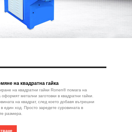
Live
мяне на квадратна гайка
ране на квадратни гайки Ronen® помага на
 оформят метални заготовки в квадратни гайки.
ината на квадрат, след което добавя вътрешни
 в един ход. Просто заредете суровината в
те размера.
итване