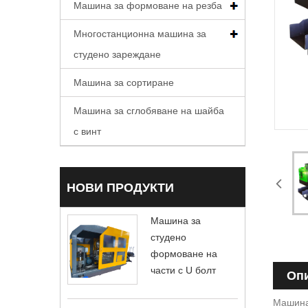
Машина за формоване на резба
Многостанционна машина за
студено зареждане
Машина за сортиране
Машина за сглобяване на шайба
с винт
НОВИ ПРОДУКТИ
Машина за
студено
формоване на
части с U болт
Опи
Машинат