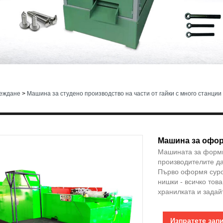
реждане
>
Машина за студено производство на части от гайки с много станции
Машина за офор
Машината за форми
производителите да
Първо оформя суров
нишки - всичко това
хранилката и задай
Изпратете зап