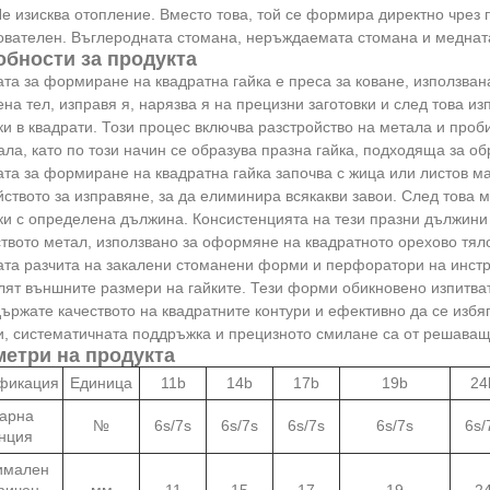
Не изисква отопление. Вместо това, той се формира директно чрез
вателен. Въглеродната стомана, неръждаемата стомана и медната
бности за продукта
а за формиране на квадратна гайка е преса за коване, използвана
на тел, изправя я, нарязва я на прецизни заготовки и след това изп
ки в квадрати. Този процес включва разстройство на метала и проб
ла, като по този начин се образува празна гайка, подходяща за об
та за формиране на квадратна гайка започва с жица или листов м
йството за изправяне, за да елиминира всякакви завои. След това
ки с определена дължина. Консистенцията на тези празни дължини
твото метал, използвано за оформяне на квадратното орехово тял
та разчита на закалени стоманени форми и перфоратори на инстру
ят външните размери на гайките. Тези форми обикновено изпитват
ържате качеството на квадратните контури и ефективно да се избя
и, систематичната поддръжка и прецизното смилане са от решаващ
етри на продукта
фикация
Единица
11b
14b
17b
19b
24
арна
№
6s/7s
6s/7s
6s/7s
6s/7s
6s/
нция
имален
фичен
мм
11
15
17
19
2