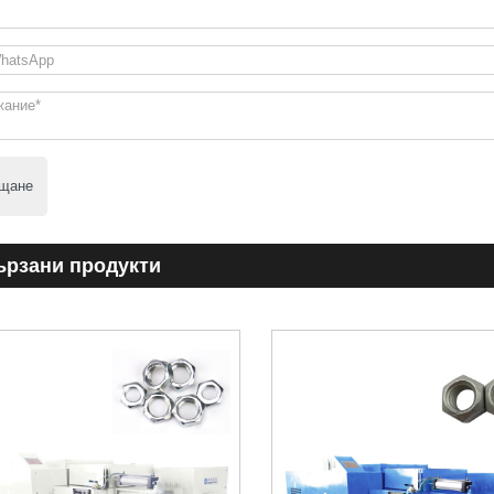
щане
ързани продукти