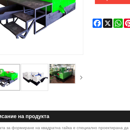
Facebook
X
Wha
сание на продукта
а за формиране на квадратна гайка е специално проектирана да п