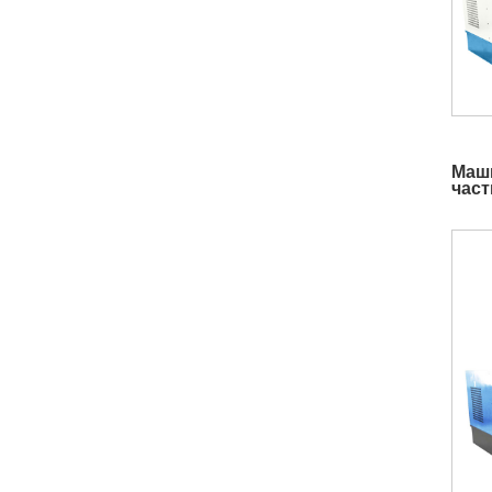
Маши
част