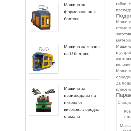
гайки. 
Машина за
последо
формоване на U
Подро
болтове
Машинат
стомане
заготов
материа
Машина
Машина за коване
в устро
на U болтове
заготов
количес
Машина
определ
да подд
Машина за
плесен
Парам
производство на
Специ
нитове от
високовъглеродна
Ков
стомана
ста
Макс
гра