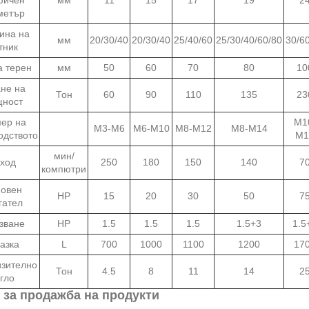
метър
ина на
мм
20/30/40
20/30/40
25/40/60
25/30/40/60/80
30/6
тник
 терен
мм
50
60
70
80
10
не на
Тон
60
90
110
135
23
ност
ер на
M1
M3-M6
M6-M10
M8-M12
M8-M14
одството
M1
мин/
ход
250
180
150
140
7
компютри
овен
HP
15
20
30
50
7
гател
зване
HP
1.5
1.5
1.5
1.5+3
1.5
азка
L
700
1000
1100
1200
17
зително
Тон
4.5
8
11
14
2
гло
 за продажба на продукти