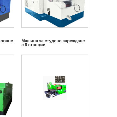
моване
Машина за студено зареждане
с 8 станции