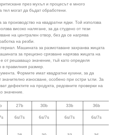
 притискане през мухъл и процесът е много
 тел могат да бъдат обработени.
 за производство на квадратни ядки. Той използва
олзва високо налягане, за да студено от тези
иване на централен отвор, без да се нагрява
работка на резби.
атериал. Машината за размотаване захранва жицата
 машината за прецизно срязване нарязва жицата на
 е от решаващо значение, тъй като определя
о в правилния размер.
мента. Формите имат квадратни кухини, за да
 значително износване, особено при остри ъгли. За
гват дефектите на продукта, редовните проверки на
о значение.
b
27b
30b
33b
36b
41b
7s
6s/7s
6s/7s
6s/7s
6s/7s
6s/7s
4
28
30
33
36
41