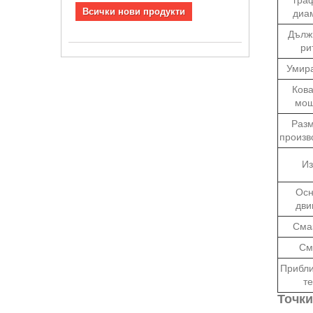
Всички нови продукти
диа
Дълж
ри
Умира
Кова
мощ
Разм
произв
Из
Осн
дви
Сма
См
Прибли
те
Точки