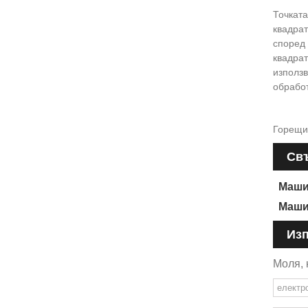
Точката
квадра
според 
квадрат
използв
обработ
Горещи
Свъ
Маши
Маши
Изп
Моля, 