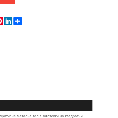
tsApp
Pinterest
LinkedIn
Share
ритисне метална тел в заготовки на квадратни