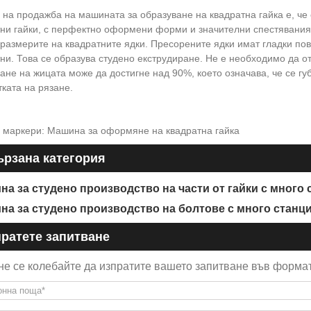
 на продажба на машината за образуване на квадратна гайка е, че
тни гайки, с перфектно оформени форми и значителни спестявания
размерите на квадратните ядки. Пресорените ядки имат гладки пов
ни. Това се образува студено екструдиране. Не е необходимо да 
ане на жицата може да достигне над 90%, което означава, че се гу
ката на рязане.
 маркери: Машина за оформяне на квадратна гайка
рзана категория
на за студено производство на части от гайки с много
на за студено производство на болтове с много станц
ратете запитване
не се колебайте да изпратите вашето запитване във формат