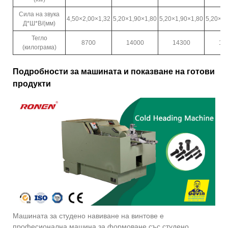
Сила на звука
4,50×2,00×1,32
5,20×1,90×1,80
5,20×1,90×1,80
5,20×1,
Д*Ш*В/(мм)
Тегло
8700
14000
14300
15
(килограма)
Подробности за машината и показване на готови
продукти
Машината за студено навиване на винтове е
професионална машина за формоване със студено