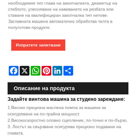
необходимия тип глава на закопчалката, диаметър на
стеблото, улесняване на навиването на резбата или
ставане на квалифициран закопчалка тип нитове.
Заглавната машина автоматично обработва телта в
полуготови продукти.
Изпратете запитване
Facebook
X
WhatsApp
Pinterest
LinkedIn
Share
Описание на продукта
Задайте винтова машина за студено зареждане:
1.Високо прецизна маслена помпа за машини за
осигуряване на по-трайна мощност.
2.Високоскоростно оловно сцепление, по-точно и по-бързо.
3. Лостът за свързване осигурява прецизно подаване на
главата.