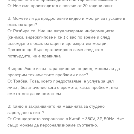
О: Ние сме производител с повече от 20 години опит.
В: Можете ли да предоставите видео и мостри за пускане в
експлоатация?
О: Разбира се. Ние ще актуализираме информацията
(снимки, видеоклипове и т.н.) с вас по време и след
въвеждане в експлоатация и ще изпратим мостри.
Пратката ще бъде организирана само след като
потвърдите, че е правилна
Въпрос: Ако е извън гаранционния период, можем ли да
проверим техническите проблеми с вас?
О: Трябва. Това, което предоставяме, е услуга за цял
живот, без значение кога е времето, какъв проблем, ние
сме готови да ви помогнем.
В: Какво е захранването на машината за студено
зареждане с винт?
О: Стандартното захранване в Китай е 380V, 3P, 50Hz. Ние
също можем да персонализираме съответно.