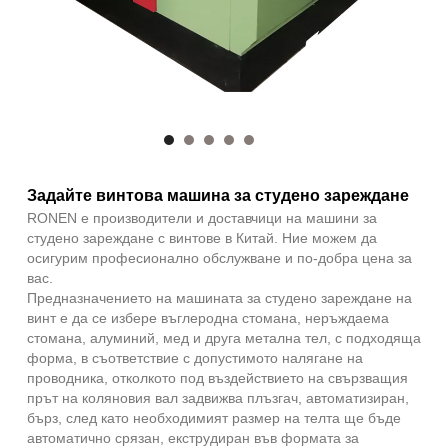
Задайте винтова машина за студено зареждане
RONEN е производители и доставчици на машини за
студено зареждане с винтове в Китай. Ние можем да
осигурим професионално обслужване и по-добра цена за
вас.
Предназначението на машината за студено зареждане на
винт е да се избере въглеродна стомана, неръждаема
стомана, алуминий, мед и друга метална тел, с подходяща
форма, в съответствие с допустимото налягане на
проводника, отколкото под въздействието на свързващия
прът на коляновия вал задвижва плъзгач, автоматизиран,
бърз, след като необходимият размер на телта ще бъде
автоматично срязан, екструдиран във формата за