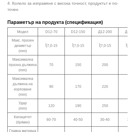
4. Колело за изправяне с висока точност, продуктът е по-
точен.
Параметър на продукта (спецификация)
Модел
D12-70
D12-150
Д12-200
Д12
Макс. празен
диаметър
Î¦7,0-15
Î¦7,0-15
Î¦7,0-15
Î¦7,
(mm)
Максимална
празна дължина
70
150
200
2
(mm)
Максимална
дължина на
90
170
220
2
изрязване
(mm)
Удар
120
190
250
3
(mm)
Капацитет
60-70
40-50
30-40
30
(бр/мин)
Главна матрица