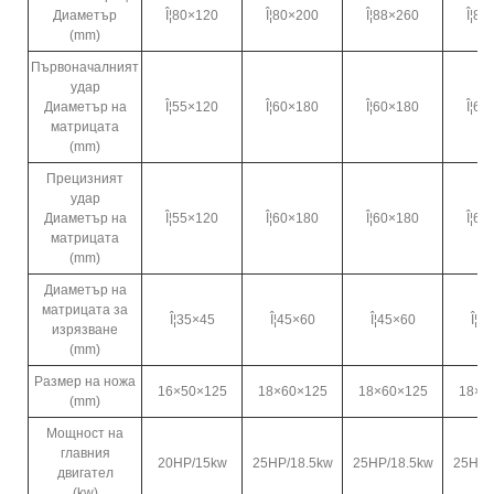
Диаметър
Î¦80×120
Î¦80×200
Î¦88×260
Î¦88
(mm)
Първоначалният
удар
Диаметър на
Î¦55×120
Î¦60×180
Î¦60×180
Î¦60
матрицата
(mm)
Прецизният
удар
Диаметър на
Î¦55×120
Î¦60×180
Î¦60×180
Î¦60
матрицата
(mm)
Диаметър на
матрицата за
Î¦35×45
Î¦45×60
Î¦45×60
Î¦4
изрязване
(mm)
Размер на ножа
16×50×125
18×60×125
18×60×125
18×6
(mm)
Мощност на
главния
20HP/15kw
25HP/18.5kw
25HP/18.5kw
25HP/
двигател
(kw)